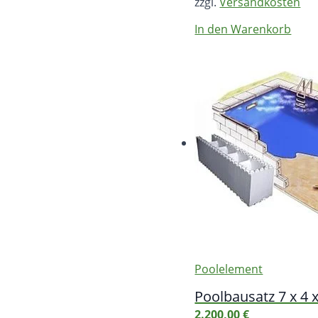
zzgl.
Versandkosten
In den Warenkorb
Poolelement
Poolbausatz 7 x 4 
2.200,00
€