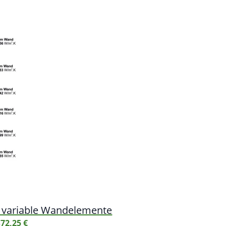
variable Wandelemente
s
72,25
€