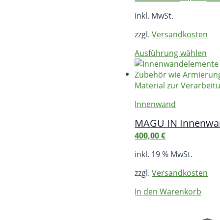
inkl. MwSt.
zzgl.
Versandkosten
Die
Ausführung wählen
Pro
wei
me
Var
Innenwand
auf
Die
MAGU IN Innenwan
Opt
400,00
€
kö
auf
inkl. 19 % MwSt.
der
Pro
zzgl.
Versandkosten
gew
In den Warenkorb
we