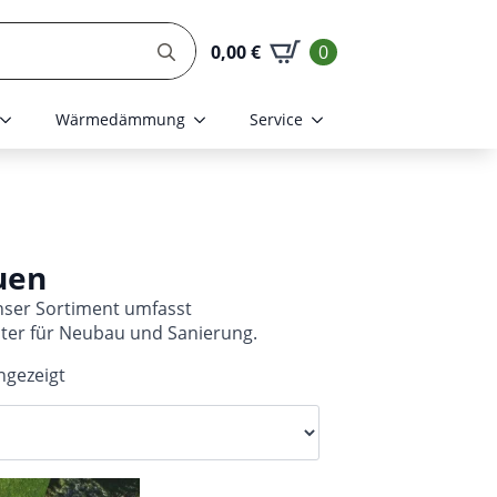
Search
0,00
€
0
for:
Wärmedämmung
Service
uen
nser Sortiment umfasst
er für Neubau und Sanierung.
ngezeigt