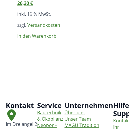
26,30
€
inkl. 19 % MwSt.
zzgl.
Versandkosten
In den Warenkorb
Kontakt
Service
Unternehmen
Hilf
Supp
Bautechnik
Über uns
& Ökobilanz
Unser Team
Kontak
Im Dreiangel 2
Neopor –
MAGU Tradition
Ihr