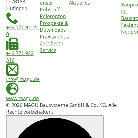
D-78183
unser
Aktuelles
Baupro
Hüfingen
Rohstoff
Ihr
Referenzen
Bausat
Prospekte &
Fakten
+49 771 92 25-
Downloads
Neopo
0
Praxisvideos
Zertifikate
Service
+49 771 922
516
info@magu.de
www.magu.de
© 2026 MAGU Bausysteme GmbH & Co. KG. Alle
Rechte vorbehalten.