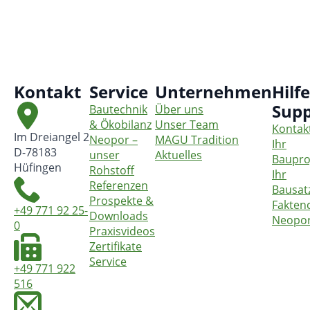
Kontakt
Service
Unternehmen
Hilf
Supp
Bautechnik
Über uns
& Ökobilanz
Unser Team
Kontak
Im Dreiangel 2
Neopor –
MAGU Tradition
Ihr
D-78183
unser
Aktuelles
Baupro
Hüfingen
Rohstoff
Ihr
Referenzen
Bausat
Prospekte &
Fakten
+49 771 92 25-
Downloads
Neopo
0
Praxisvideos
Zertifikate
Service
+49 771 922
516