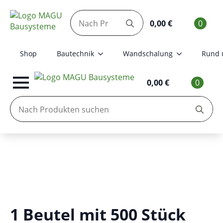
Search
0,00
€
0
for:
Shop
Bautechnik
Wandschalung
Rund 
0,00
€
0
Se
for
1 Beutel mit 500 Stück