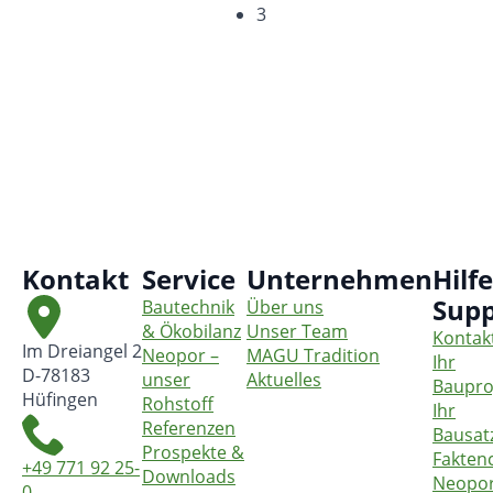
3
Kontakt
Service
Unternehmen
Hilf
Supp
Bautechnik
Über uns
& Ökobilanz
Unser Team
Kontak
Im Dreiangel 2
Neopor –
MAGU Tradition
Ihr
D-78183
unser
Aktuelles
Baupro
Hüfingen
Rohstoff
Ihr
Referenzen
Bausat
Prospekte &
Fakten
+49 771 92 25-
Downloads
Neopo
0