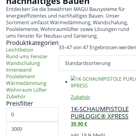
nachhaltiges Bauen
Entdecken Sie die bewährten MAGU Bausysteme für
energieeffizientes und nachhaltiges Bauen. Unser
Sortiment umfasst Wärmedämmung, Wandschalung,
Poolelemente, Wohnraumlüfter sowie Lösungen rund
ums Fenster für Neubau und Sanierung.
Produktkategorien
33–47 von 47 Ergebnissen werden
Leichtbeton
Rund ums Fenster
Wandschalung
Innenwand
Poolelement
Wärmedämmung
Wohnraum Lüfter
Zubehör
Zubehör
Preisfilter
1K-SCHAUMPISTOLE
Min.
Preis
PURLOGIC® XPRESS
Max.
39,90
€
Preis
inkl. 19 % MwSt.