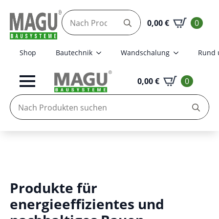
Search
0,00
€
0
for:
Shop
Bautechnik
Wandschalung
Rund 
0,00
€
0
Se
for
Produkte für
energieeffizientes und